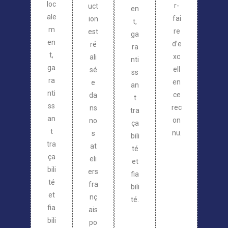
loc
r-
uct
en
ale
fai
ion
t,
m
re
est
ga
en
d’e
ré
ra
t,
xc
ali
nti
ga
ell
sé
ss
ra
en
e
an
nti
ce
da
t
ss
rec
ns
tra
an
on
no
ça
t
nu.
s
bili
tra
at
té
ça
eli
et
bili
ers
fia
té
fra
bili
et
nç
té.
fia
ais
bili
po