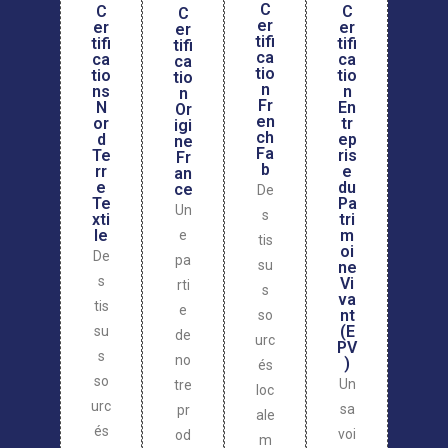
C
C
C
C
er
er
er
er
tifi
tifi
tifi
tifi
ca
ca
ca
ca
tio
tio
tio
tio
n
n
ns
n
Fr
En
N
Or
en
tr
or
igi
ch
ep
d
ne
Fa
ris
Te
Fr
b
e
rr
an
du
e
ce
De
Pa
Te
Un
s
tri
xti
m
le
e
tis
oi
De
pa
su
ne
s
Vi
rti
s
va
tis
e
nt
so
(E
su
de
urc
PV
s
no
)
és
so
Un
tre
loc
urc
sa
pr
ale
és
voi
od
m