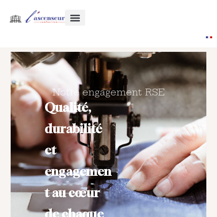
Notre engagement RSE
Qualité,
durabilité
et
engagemen
t au cœur
de chaque